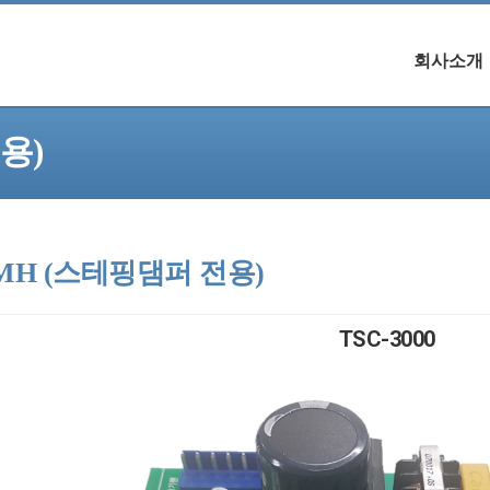
회사소개
용)
CMH (스테핑댐퍼 전용)
TSC-3000