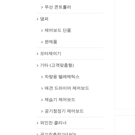
무선 콘트롤러
댐퍼
제어보드 단품
완제품
모터제어기
기타 (고객맞춤형)
차량용 텔레메틱스
애견 드라이어 제어보드
제습기 제어보드
공기청정기 제어보드
와인잔 클리너
공기질측정기(IAQ)