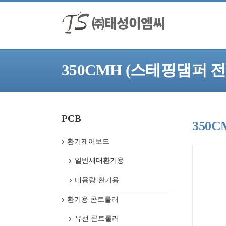
350CMH (스테핑댐퍼 전
PCB
350
환기제어보드
일반세대환기용
대용량 환기용
환기용 콘트롤러
유선 콘트롤러