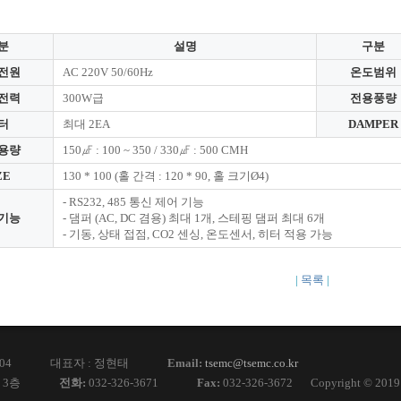
분
설명
구분
전원
AC 220V 50/60Hz
온도범위
전력
300W급
전용풍량
터
최대 2EA
DAMPER
P용량
150㎌ : 100 ~ 350 / 330㎌ : 500 CMH
ZE
130 * 100 (홀 간격 : 120 * 90, 홀 크기Ø4)
- RS232, 485 통신 제어 기능
기능
- 댐퍼 (AC, DC 겸용) 최대 1개, 스테핑 댐퍼 최대 6개
- 기동, 상태 접점, CO2 센싱, 온도센서, 히터 적용 가능
|
목록
|
04
대표자 : 정현태
Email:
tsemc@tsemc.co.kr
 3층
전화:
032-326-3671‬
Fax:
032-326-3672
Copyright © 201