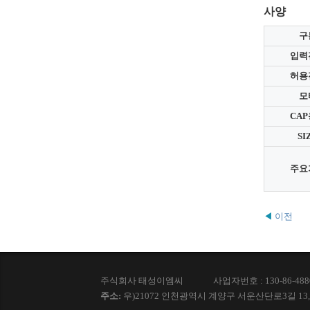
사양
구
입력
허용
모
CA
SI
주요
◀
이전
주식회사 태성이엠씨
사업자번호 : 130-86-488
주소:
우)21072 인천광역시 계양구 서운산단로3길 13,